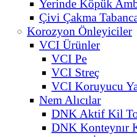
Yerinde Köpük Amb
Çivi Çakma Tabanca
Korozyon Önleyiciler
VCI Ürünler
VCI Pe
VCI Streç
VCI Koruyucu Ya
Nem Alıcılar
DNK Aktif Kil To
DNK Konteynır 