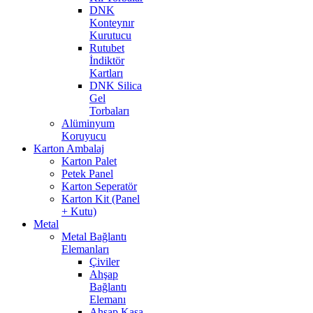
DNK
Konteynır
Kurutucu
Rutubet
İndiktör
Kartları
DNK Silica
Gel
Torbaları
Alüminyum
Koruyucu
Karton Ambalaj
Karton Palet
Petek Panel
Karton Seperatör
Karton Kit (Panel
+ Kutu)
Metal
Metal Bağlantı
Elemanları
Çiviler
Ahşap
Bağlantı
Elemanı
Ahşap Kasa