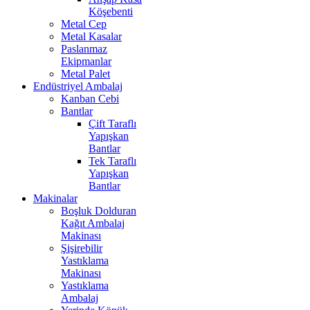
Köşebenti
Metal Cep
Metal Kasalar
Paslanmaz
Ekipmanlar
Metal Palet
Endüstriyel Ambalaj
Kanban Cebi
Bantlar
Çift Taraflı
Yapışkan
Bantlar
Tek Taraflı
Yapışkan
Bantlar
Makinalar
Boşluk Dolduran
Kağıt Ambalaj
Makinası
Şişirebilir
Yastıklama
Makinası
Yastıklama
Ambalaj