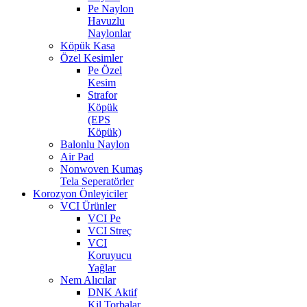
Pe Naylon
Havuzlu
Naylonlar
Köpük Kasa
Özel Kesimler
Pe Özel
Kesim
Strafor
Köpük
(EPS
Köpük)
Balonlu Naylon
Air Pad
Nonwoven Kumaş
Tela Seperatörler
Korozyon Önleyiciler
VCI Ürünler
VCI Pe
VCI Streç
VCI
Koruyucu
Yağlar
Nem Alıcılar
DNK Aktif
Kil Torbalar