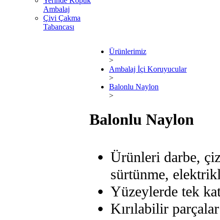
Yerinde Köpük
Ambalaj
Çivi Çakma
Tabancası
Ürünlerimiz
>
Ambalaj İçi Koruyucular
>
Balonlu Naylon
>
Balonlu Naylon
Ürünleri darbe, ç
sürtünme, elektrik
Yüzeylerde tek kat 
Kırılabilir parçala