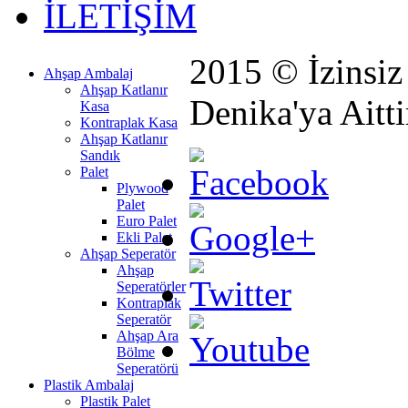
İLETİŞİM
2015 © İzinsi
Ahşap Ambalaj
Ahşap Katlanır
Denika'ya Aitti
Kasa
Kontraplak Kasa
Ahşap Katlanır
Sandık
Palet
Plywood
Palet
Euro Palet
Ekli Palet
Ahşap Seperatör
Ahşap
Seperatörler
Kontraplak
Seperatör
Ahşap Ara
Bölme
Seperatörü
Plastik Ambalaj
Plastik Palet